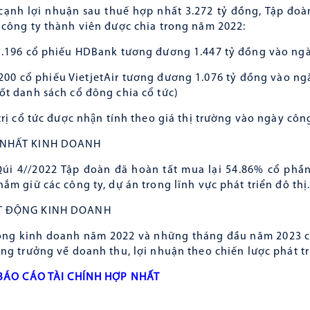
ạnh lợi nhuận sau thuế hợp nhất 3.272 tỷ đồng, Tập đoà
 công ty thành viên được chia trong năm 2022:
1.196 cổ phiếu HDBank tương đương 1.447 tỷ đồng vào ngà
.200 cổ phiếu VietjetAir tương đương 1.076 tỷ đồng vào ng
ốt danh sách cổ đông chia cổ tức)
 trị cổ tức được nhận tính theo giá thị trường vào ngày cô
 NHẤT KINH DOANH
úi 4//2022 Tập đoàn đã hoàn tất mua lại 54.86% cổ phần
nắm giữ các công ty, dự án trong lĩnh vực phát triển đô thị
T ĐỘNG KINH DOANH
ộng kinh doanh năm 2022 và những tháng đầu năm 2023 củ
ăng trưởng về doanh thu, lợi nhuận theo chiến lược phát t
BÁO CÁO TÀI CHÍNH HỢP NHẤT