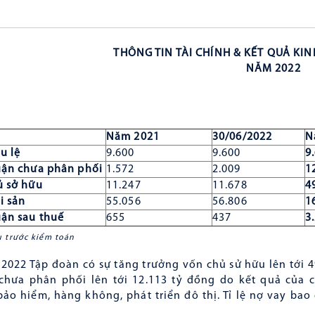
THÔNG TIN TÀI CHÍNH & KẾT QUẢ KI
NĂM 2022
Năm
2021
30/06/2022
N
u lệ
9.600
9.600
9
uận chưa phân phối
1.572
2.009
1
ủ sở hữu
11.247
11.678
4
i sản
55.056
56.806
1
uận sau thuế
655
437
3
ệu trước kiểm toán
022 Tập đoàn có sự tăng trưởng vốn chủ sử hữu lên tới 49.
chưa phân phối lên tới 12.113 tỷ đồng do kết quả của c
bảo hiểm, hàng không, phát triển đô thị. Tỉ lệ nợ vay bao