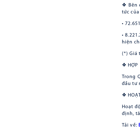
❖ Bên c
tức của
• 72.65
• 8.221
hiện ch
(*) Giá
❖ HỢP
Trong Q
đầu tư 
❖ HOẠ
Hoạt đ
định, t
Tải về: