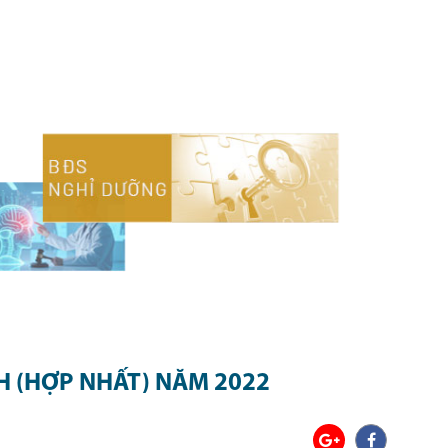
Close
GIỚI THIỆU
LĨNH VỰC ĐẦU TƯ
THÔNG TIN NHÀ ĐẦU TƯ
H (HỢP NHẤT) NĂM 2022
TIN TỨC