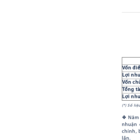
Vốn điề
Lợi nh
Vốn ch
Tổng tà
Lợi nh
(*) Số li
❖ Năm 2
nhuận 
chính, 
lần.