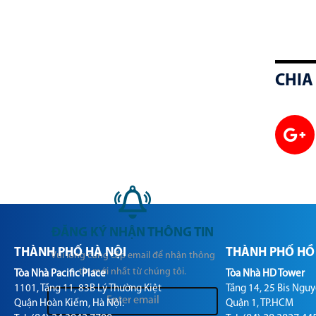
CHIA 
ĐĂNG KÝ NHẬN THÔNG TIN
THÀNH PHỐ HÀ NỘI
THÀNH PHỐ HỒ 
Vui lòng cung cấp email để nhận thông
tin mới nhất từ chúng tôi.
Tòa Nhà Pacific Place
Tòa Nhà HD Tower
1101, Tầng 11, 83B Lý Thường Kiệt
Tầng 14, 25 Bis Nguy
Quận Hoàn Kiếm, Hà Nội.
Quận 1, TP.HCM