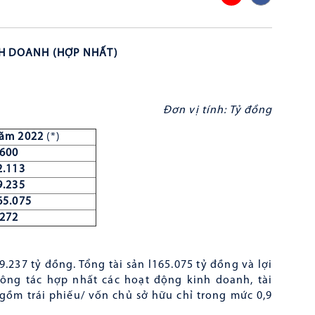
LIÊN HỆ
NH DOANH (HỢP NHẤT)
Đơn vị tính:
T
ỷ
đồng
ăm
2022
(*)
.600
2.113
9.235
65.075
.272
237 tỷ đồng. Tổng tài sản l165.075 tỷ đồng và lợi
ông tác hợp nhất các hoạt động kinh doanh, tài
 gồm trái phiếu/ vốn chủ sở hữu chỉ trong mức 0,9