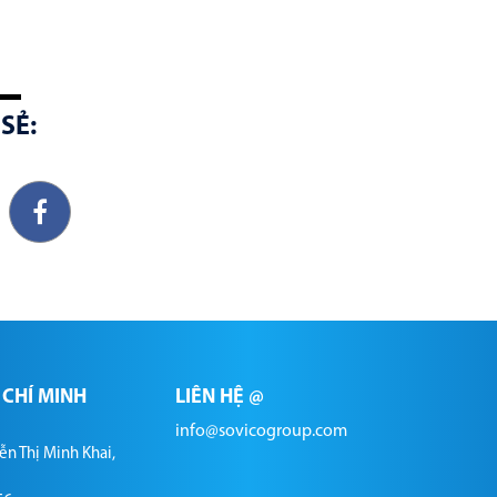
SẺ:
CHÍ MINH
LIÊN HỆ @
info@sovicogroup.com
ễn Thị Minh Khai,