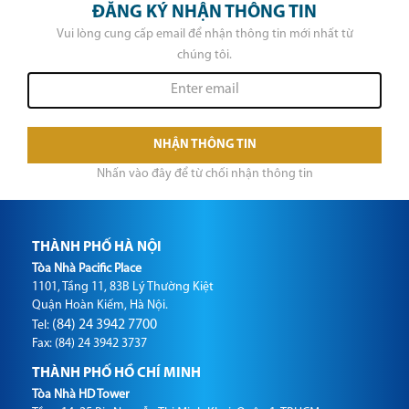
ĐĂNG KÝ NHẬN THÔNG TIN
Vui lòng cung cấp email để nhận thông tin mới nhất từ
chúng tôi.
NHẬN THÔNG TIN
Nhấn vào đây để từ chối nhận thông tin
THÀNH PHỐ HÀ NỘI
Tòa Nhà Pacific Place
1101, Tầng 11, 83B Lý Thường Kiệt
Quận Hoàn Kiếm, Hà Nội.
(84) 24 3942 7700
Tel:
Fax: (84) 24 3942 3737
THÀNH PHỐ HỒ CHÍ MINH
Tòa Nhà HD Tower