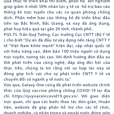
Qua thực tế triển khai thí điểm, phân hệ xét nghiệm
giúp giảm ít nhất 50% nhân lực y tế và hỗ trợ báo cáo
thống kê trực tuyến cho các cơ quan phòng chống
dịch. Phần mềm báo cáo thống kê đã triển khai đầu
tiên tại Bắc Ninh, Bắc Giang, và nay đã ứng dụng,
phát huy hiệu quả tại gần 20 tỉnh, thành phố.
PGS.TS. Trần Quý Tường, Cục trưởng Cục CNTT (Bộ Y tế
) cho biết “Dự án đã đầu tư xây dựng nền tảng CNTT Y
tế “Việt Nam khỏe mạnh” hiện đại, cập nhật quốc tế
với hiệu năng cao, đảm bảo 100 triệu người sử dụng
trực tuyến, tương tác cao. Với định hướng đón đầu xu
thế phát triển của công nghệ, đáp ứng đòi hỏi của
thực tiễn, chúng ta tin rằng với sự hợp tác này sẽ
đóng góp tích cực cho sự phát triển CNTT Y tế và
chuyển đổi số ngành y tế nước ta."
Vừa qua, Galaxy One cũng đã phát triển website chính
thức của Quỹ vaccine phòng chống COVID-19 tại địa
chỉ https://quyvacxincovid19.gov.vn/. Với giao diện
trực quan, chỉ qua các bước thao tác đơn giản, thuận
tiện, website đã góp phần hỗ trợ cho các tổ chức,
doanh nghiệp, cá nhân trong và ngoài nước đóng góp